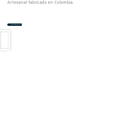
Artesanal fabricado en Colombia.
VER PO
R
T
AFOLIO
Ron Cienfuegos
de Caña Panelera
Conoce el proceso de unos de nuestros productos insignia,
RON ARTESANAL CIENFUEGOS, combina lo mejor de
nuestra tierra colombiana con un cuidadoso proceso de
fermentación y destilación en nuestra planta de
producción.