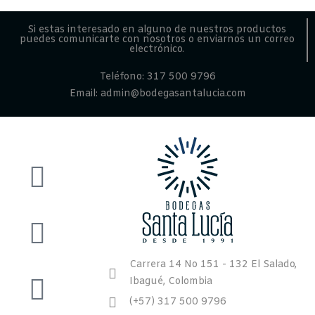
Si estas interesado en alguno de nuestros productos
puedes comunicarte con nosotros o enviarnos un correo
electrónico.
Teléfono: 317 500 9796
Email: admin@bodegasantalucia.com
Carrera 14 No 151 - 132 El Salado,
Ibagué, Colombia
(+57) 317 500 9796