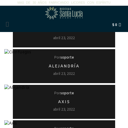
MAS DE 30 AÑOS FABRICANDO LICORES CON ESPÍRITU
Por
soporte
$
0
CIENFUEGOS
abril 23, 2022
Por
soporte
ALEJANDRÍA
abril 23, 2022
Por
soporte
AXIS
abril 23, 2022