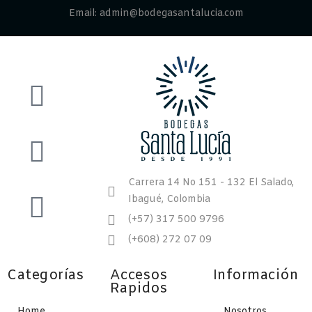
Email: admin@bodegasantalucia.com
Carrera 14 No 151 - 132 El Salado,
Ibagué, Colombia
(+57) 317 500 9796
(+608) 272 07 09
Categorías
Accesos
Información
Rapidos
Home
Nosotros