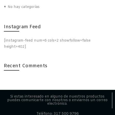
No hay categorías
Instagram Feed
[instagram-feed num=6 cols=2 showfollow=false
height=402]
Recent Comments
Si estas interesado en alguno de nuestros productos
puedes comunicarte con nosotros o enviarnos un correo
electrónico.
Teléfono: 317 500 9796