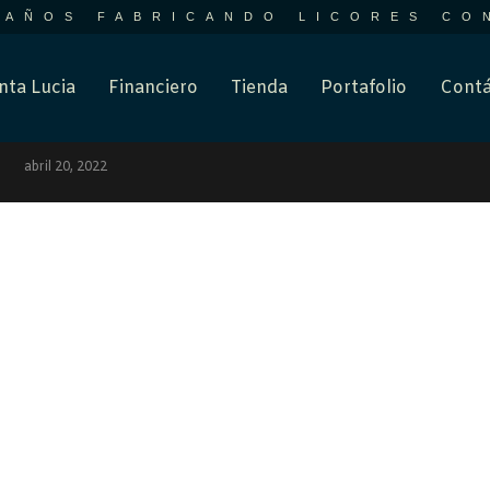
 AÑOS FABRICANDO LICORES CO
nta Lucia
Financiero
Tienda
Portafolio
Contá
Por
soporte
MAGESTIC
abril 20, 2022