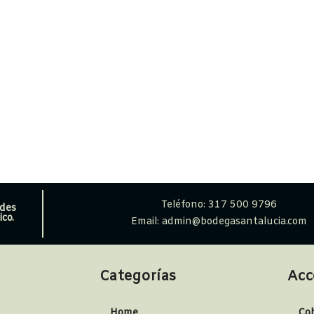
Teléfono: 317 500 9796
edes
co.
Email: admin@bodegasantalucia.com
Categorías
Acc
Home
Co