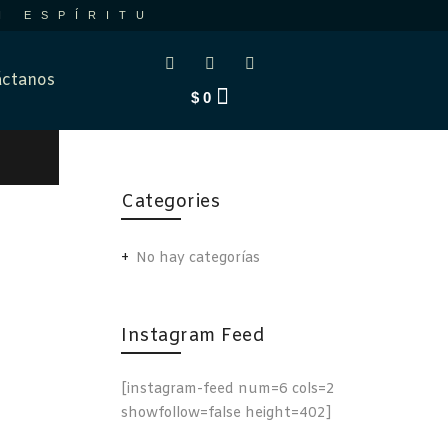
N ESPÍRITU
ctanos
$
0
Categories
No hay categorías
Instagram Feed
[instagram-feed num=6 cols=2
showfollow=false height=402]