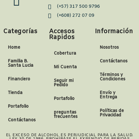
(+57) 317 500 9796
(+608) 272 07 09
Categorías
Accesos
Información
Rapidos
Home
Nosotros
Cobertura
Familia B.
Contáctanos
Santa Lucia
Mi Cuenta
Términos y
Financiero
Condiciones
Seguir mi
Pedido
Tienda
Envío y
Entrega
Portafolio
Portafolio
Políticas de
preguntas
Privacidad
frecuentes
Contáctanos
EL EXCESO DE ALCOHOL ES PERJUDICIAL PARA LA SALUD.
LEY 30 DE 1986. PROHÍBASE EL EXPENDIO DE BEBIDAS