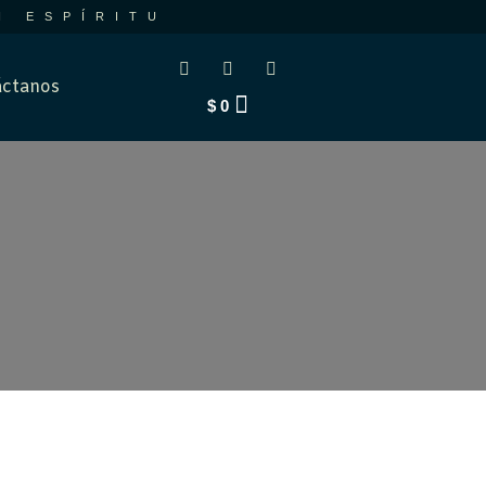
N ESPÍRITU
ctanos
$
0