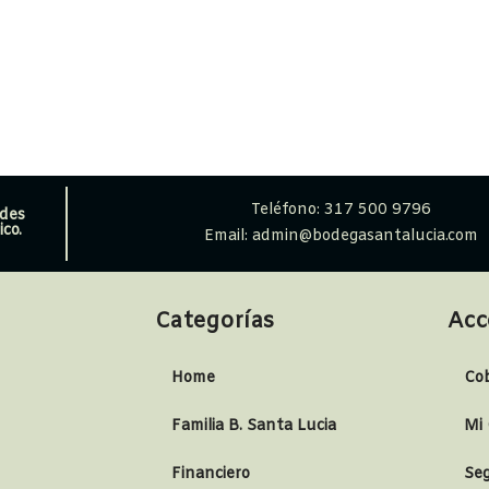
Teléfono: 317 500 9796
edes
co.
Email: admin@bodegasantalucia.com
Categorías
Acc
Home
Co
Familia B. Santa Lucia
Mi
Financiero
Seg