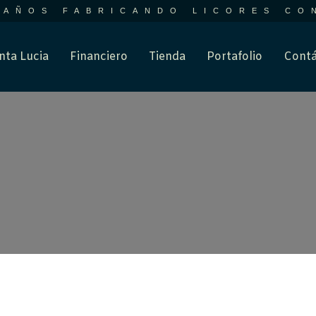
 AÑOS FABRICANDO LICORES CO
nta Lucia
Financiero
Tienda
Portafolio
Contá
WEB