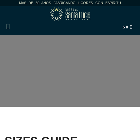
MAS DE 30 AÑOS FABRICANDO LICORES CON ESPÍRITU
$
0
SIZE GUIDE