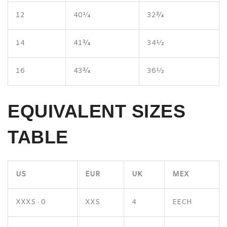
12
40¼
32¾
14
41¾
34½
16
43¾
36½
EQUIVALENT SIZES
TABLE
US
EUR
UK
MEX
XXXS · 0
XXS
4
EECH