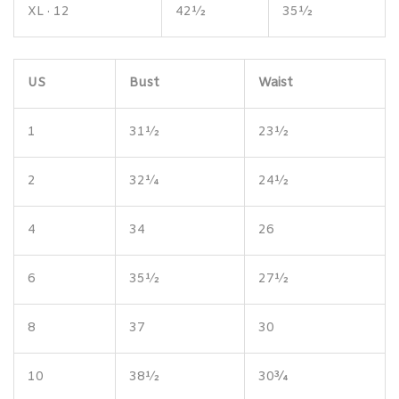
XL · 12
42½
35½
US
Bust
Waist
1
31½
23½
2
32¼
24½
4
34
26
6
35½
27½
8
37
30
10
38½
30¾