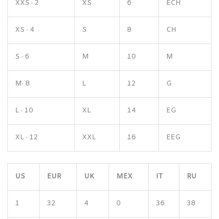
XXS · 2
XS
6
ECH
XS · 4
S
8
CH
S · 6
M
10
M
M· 8
L
12
G
L · 10
XL
14
EG
XL · 12
XXL
16
EEG
US
EUR
UK
MEX
IT
RU
1
32
4
0
36
38