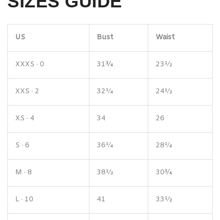
SIZES GUIDE
US
Bust
Waist
XXXS · 0
31¾
23½
XXS · 2
32¼
24½
XS · 4
34
26
S · 6
36¼
28¼
M · 8
38½
30¾
L · 10
41
33½